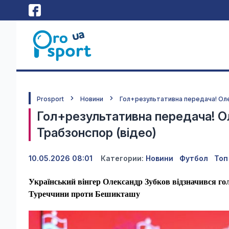
Prosport
Новини
Гол+результативна передача! Оле
Гол+результативна передача! О
Трабзонспор (відео)
10.05.2026 08:01
Категории:
Новини
Футбол
Топ
Український вінгер Олександр Зубков відзначився гол
Туреччини проти Бешикташу