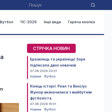
Футбол
ЧС-2026
Інші види
Гаряча кнопка
СТРІЧКА НОВИН
за
Бразилець та українець! Зоря
підписала двох новачків
07.08.2026 20:01
Новини
Футбол
Кінець історії: Реал та Вінісіус
ту
Жуніор визначилися з майбутнім
футболіста
07.08.2026 19:01
Новини
Футбол