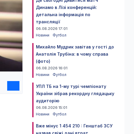
Де сьогодні дивитися матч
Динамо в Лізі конференцій:
детальна інформація по
трансляції
06.08.2026 17:01
Новини
Футбол
Михайло Мудрик завітав у гості до
Анатолія Трубіна: в чому справа
(фото)
06.08.2026 16:01
Новини
Футбол
УПЛ ТБ на 1-му турі чемпіонату
України зібрав рекордну глядацьку
аудиторію
06.08.2026 15:01
Новини
Футбол
Вже мінус 1 454 210 : Генштаб ЗСУ
назвав свіжі дані втрат