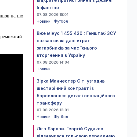
відкрите протистояння з Джанні
Інфантіно
07.08.2026 15:01
ийшов на цю
Новини
Футбол
Вже мінус 1 455 420 : Генштаб ЗСУ
переможний
назвав свіжі дані втрат
загарбників за час їхнього
вторгнення в Україну
07.08.2026 14:04
Новини
Зірка Манчестер Сіті узгодив
шестирічний контракт із
Барселоною: деталі сенсаційного
трансферу
07.08.2026 13:01
Новини
Футбол
Ліга Європи. Георгій Судаков
відзначився гольовою передачею