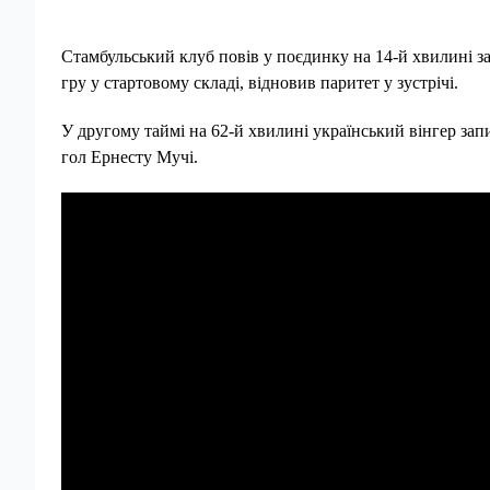
Стамбульський клуб повів у поєдинку на 14-й хвилині з
гру у стартовому складі, відновив паритет у зустрічі.
У другому таймі на 62-й хвилині український вінгер зап
гол Ернесту Мучі.