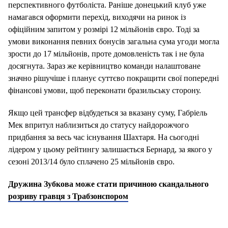
перспективного футболіста. Раніше донецький клуб уже
намагався оформити перехід, виходячи на ринок із
офіційним запитом у розмірі 12 мільйонів євро. Тоді за
умови виконання певних бонусів загальна сума угоди могла
зрости до 17 мільйонів, проте домовленість так і не була
досягнута. Зараз же керівництво команди налаштоване
значно рішучіше і планує суттєво покращити свої попередні
фінансові умови, щоб переконати бразильську сторону.
Якщо цей трансфер відбудеться за вказану суму, Габріель
Мек впритул наблизиться до статусу найдорожчого
придбання за весь час існування Шахтаря. На сьогодні
лідером у цьому рейтингу залишається Бернард, за якого у
сезоні 2013/14 було сплачено 25 мільйонів євро.
Дружина Зубкова може стати причиною скандального
розриву гравця з Трабзонспором