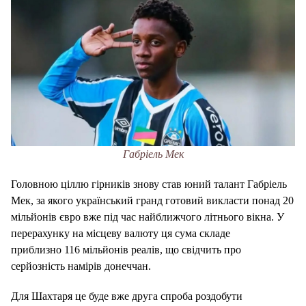
Габріель Мек
Головною ціллю гірників знову став юний талант Габріель
Мек, за якого український гранд готовий викласти понад 20
мільйонів євро вже під час найближчого літнього вікна. У
перерахунку на місцеву валюту ця сума складе
приблизно 116 мільйонів реалів, що свідчить про
серйозність намірів донеччан.
Для Шахтаря це буде вже друга спроба роздобути