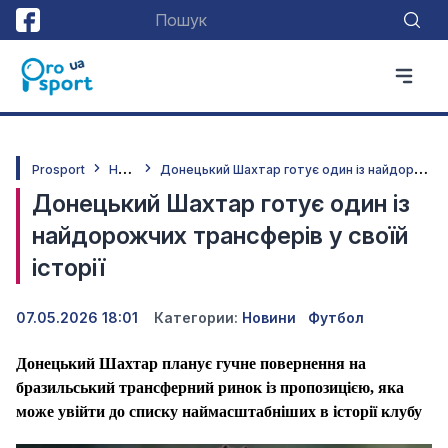
Н
овини
Д
онецький Шахтар готує один із найдорожчих трансферів у своїй історії
Prosport
Донецький Шахтар готує один із
найдорожчих трансферів у своїй
історії
07.05.2026 18:01
Категории:
Новини
Футбол
Донецький Шахтар планує гучне повернення на
бразильський трансферний ринок із пропозицією, яка
може увійти до списку наймасштабніших в історії клубу