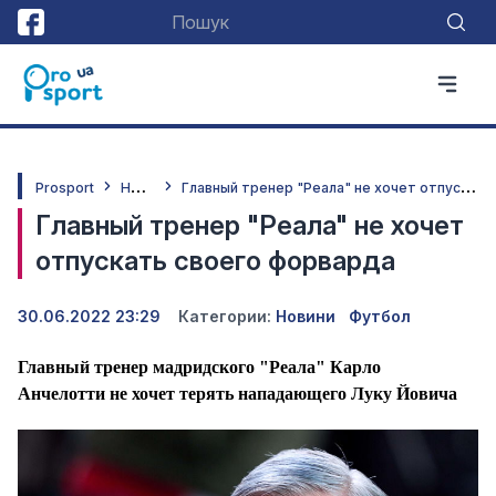
Н
овини
Г
лавный тренер "Реала" не хочет отпускать своего форварда
Prosport
Главный тренер "Реала" не хочет
отпускать своего форварда
30.06.2022 23:29
Категории:
Новини
Футбол
Главный тренер мадридского "Реала" Карло
Анчелотти не хочет терять нападающего Луку Йовича