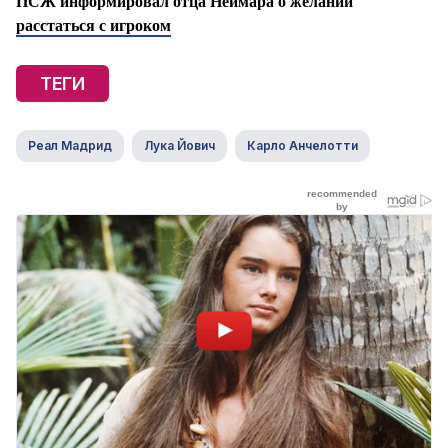
ПСЖ информировал отца Неймара о желании
расстаться с игроком
ТЕГИ
Реал Мадрид
Лука Йович
Карло Анчелотти