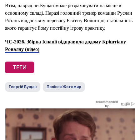
Втім, навряд чи Бущан може розраховувати на місце в
основному складі. Наразі головний тренер команди Руслан
Ротань віддає явну перевагу Євгену Волинцю, стабільність
якого гарантує йому постійну ігрову практику.
ЧС-2026. Збірна Іспанії відправила додому Кріштіану
Роналду (відео)
ТЕГИ
Георгій Бущан
Полісся Житомир