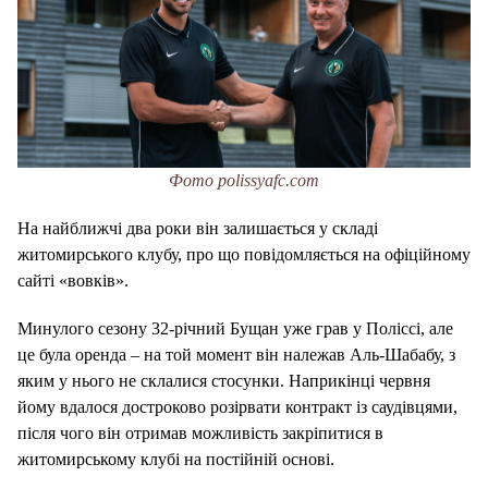
Фото polissyafc.com
На найближчі два роки він залишається у складі
житомирського клубу, про що повідомляється на офіційному
сайті «вовків».
Минулого сезону 32-річний Бущан уже грав у Поліссі, але
це була оренда – на той момент він належав Аль-Шабабу, з
яким у нього не склалися стосунки. Наприкінці червня
йому вдалося достроково розірвати контракт із саудівцями,
після чого він отримав можливість закріпитися в
житомирському клубі на постійній основі.