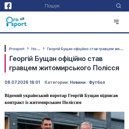
Н
овини
Г
еоргій Бущан офіційно став гравцем житомирського Полісся
Prosport
Георгій Бущан офіційно став
гравцем житомирського Полісся
08.07.2026 18:01
Категории:
Новини
Футбол
Відомий український воротар Георгій Бущан підписав
контракт із житомирським Поліссям