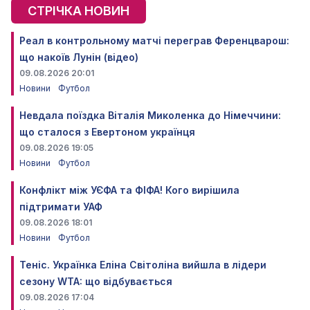
СТРІЧКА НОВИН
Реал в контрольному матчі переграв Ференцварош:
що накоїв Лунін (відео)
09.08.2026 20:01
Новини
Футбол
Невдала поїздка Віталія Миколенка до Німеччини:
що сталося з Евертоном українця
09.08.2026 19:05
Новини
Футбол
Конфлікт між УЄФА та ФІФА! Кого вирішила
підтримати УАФ
09.08.2026 18:01
Новини
Футбол
Теніс. Українка Еліна Світоліна вийшла в лідери
сезону WTA: що відбувається
09.08.2026 17:04