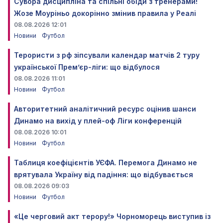
Сувора дисципліна та спільні обіди з тренерами!
Жозе Моуріньо докорінно змінив правила у Реалі
08.08.2026 12:01
Новини
Футбол
Терористи з рф зіпсували календар матчів 2 туру
української Прем’єр-ліги: що відбулося
08.08.2026 11:01
Новини
Футбол
Авторитетний аналітичний ресурс оцінив шанси
Динамо на вихід у плей-оф Ліги конференцій
08.08.2026 10:01
Новини
Футбол
Таблиця коефіцієнтів УЄФА. Перемога Динамо не
врятувала Україну від падіння: що відбувається
08.08.2026 09:03
Новини
Футбол
«Це черговий акт терору!» Чорноморець виступив із