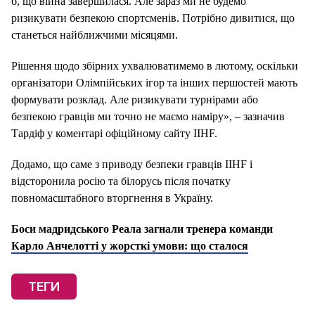
б, що війна завершилася. Але зараз ми не будемо
ризикувати безпекою спортсменів. Потрібно дивитися, що
станеться найближчими місяцями.
Рішення щодо збірних ухвалюватимемо в лютому, оскільки
організатори Олімпійських ігор та інших першостей мають
формувати розклад. Але ризикувати турнірами або
безпекою гравців ми точно не маємо наміру», – зазначив
Тардіф у коментарі офіційному сайту IIHF.
Додамо, що саме з приводу безпеки гравців IIHF і
відсторонила росію та білорусь після початку
повномасштабного вторгнення в Україну.
Боси мадридського Реала загнали тренера команди
Карло Анчелотті у жорсткі умови: що сталося
ТЕГИ