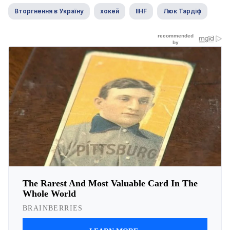
Вторгнення в Україну
хокей
IIHF
Люк Тардіф