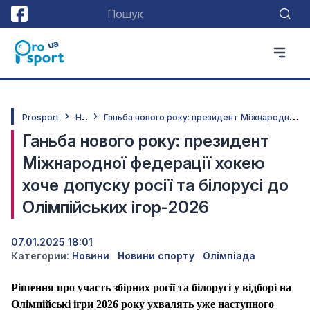
Н
овини
Г
аньба нового року: президент Міжнародної федерації хокею хоче допуску росії та білорусі до Олімпійських ігор-2026
Prosport
Ганьба нового року: президент
Міжнародної федерації хокею
хоче допуску росії та білорусі до
Олімпійських ігор-2026
07.01.2025 18:01
Категории:
Новини
Новини спорту
Олімпіада
Рішення про участь збірних росії та білорусі у відборі на
Олімпійські ігри 2026 року ухвалять уже наступного