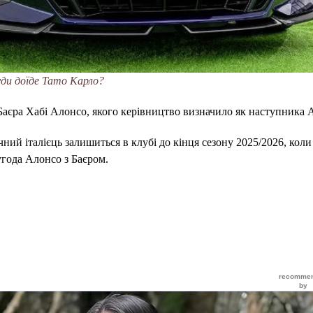
ди доїде Тато Карло?
Баєра Хабі Алонсо, якого керівництво визначило як наступника 
ічний італієць залишиться в клубі до кінця сезону 2025/2026, коли
угода Алонсо з Баєром.