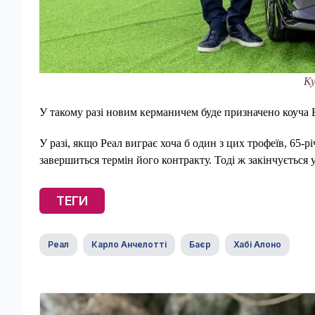
Ку
У такому разі новим керманичем буде призначено коуча 
У разі, якщо Реал виграє хоча б один з цих трофеїв, 65-р
завершиться термін його контракту. Тоді ж закінчується 
ТЕГИ
Реал
Карло Анчелотті
Баєр
Хабі Алоно