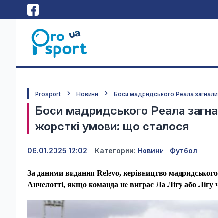
Prosport
Новини
Боси мадридського Реала загнали
Боси мадридського Реала загна
жорсткі умови: що сталося
06.01.2025 12:02
Категории:
Новини
Футбол
За даними видання Relevo, керівництво мадридського
Анчелотті, якщо команда не виграє Ла Лігу або Лігу 