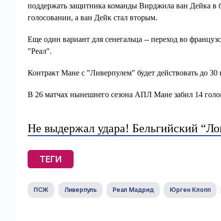
поддержать защитника команды Вирджила ван Дейка в бор
голосовании, а ван Дейк стал вторым.
Еще один вариант для сенегальца -- переход во француз
"Реал".
Контракт Мане с "Ливерпулем" будет действовать до 30
В 26 матчах нынешнего сезона АПЛ Мане забил 14 голов
Не выдержал удара! Бельгийский “Ло
ТЕГИ
ПСЖ
Ливерпуль
Реал Мадрид
Юрген Клопп