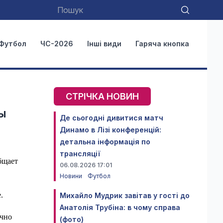
Футбол
ЧС-2026
Інші види
Гаряча кнопка
СТРІЧКА НОВИН
ы
Де сьогодні дивитися матч
Динамо в Лізі конференцій:
детальна інформація по
трансляції
бщает
06.08.2026 17:01
Новини
Футбол
.
Михайло Мудрик завітав у гості до
Анатолія Трубіна: в чому справа
ично
(фото)