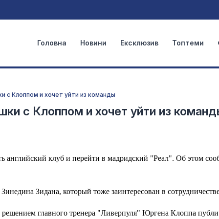
Головна
Новини
Ексклюзив
Топтеми
и с Клоппом и хочет уйти из команды
шки с Клоппом и хочет уйти из команд
английский клуб и перейти в мадридский "Реал". Об этом соо
 Зинедина Зидана, который тоже заинтересован в сотрудничестве
 решением главного тренера "Ливерпуля" Юргена Клоппа публ