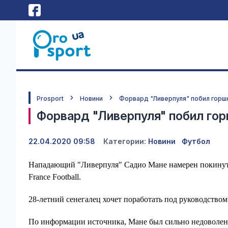
Prosport
Новини
Форвард "Ливерпуля" побил горшк
Форвард "Ливерпуля" побил гор
22.04.2020 09:58
Категории:
Новини
Футбол
Нападающий "Ливерпуля" Садио Мане намерен покинуть 
France Football.
28-летний сенегалец хочет поработать под руководством
По информации источника, Мане был сильно недоволен