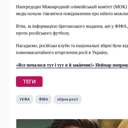
Напередодні Міжнародний олімпійський комітет (МОК) ти
медіа почали з'являтися повідомлення про нібито можли
Втім, за інформацією британського видання, ані у ФІФА
проти російського футболу.
Нагадаємо, російські клуби та національні збірні були ві
повномасштабного вторгнення росії в Україну.
«Все почалося тут і тут я й закінчив!» Неймар попрощ
ТЕГИ
УЄФА
ФІФА
збірна росії