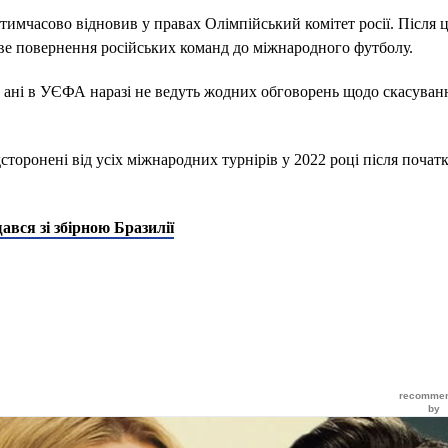
мчасово відновив у правах Олімпійський комітет росії. Після ц
ве повернення російських команд до міжнародного футболу.
, ані в УЄФА наразі не ведуть жодних обговорень щодо скасуван
дсторонені від усіх міжнародних турнірів у 2022 році після почат
ався зі збірною Бразилії