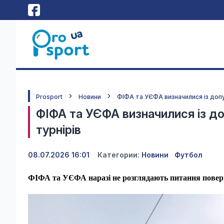
Prosport
Новини
ФІФА та УЄФА визначилися із доп
ФІФА та УЄФА визначилися із д
турнірів
08.07.2026 16:01
Категории:
Новини
Футбол
ФІФА та УЄФА наразі не розглядають питання поверне