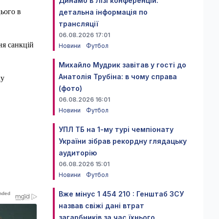
Динамо в Лізі конференцій:
ього в
детальна інформація по
трансляції
06.08.2026 17:01
ня санкцій
Новини
Футбол
Михайло Мудрик завітав у гості до
Анатолія Трубіна: в чому справа
ку
(фото)
06.08.2026 16:01
Новини
Футбол
УПЛ ТБ на 1-му турі чемпіонату
України зібрав рекордну глядацьку
аудиторію
06.08.2026 15:01
Новини
Футбол
Вже мінус 1 454 210 : Генштаб ЗСУ
назвав свіжі дані втрат
загарбників за час їхнього