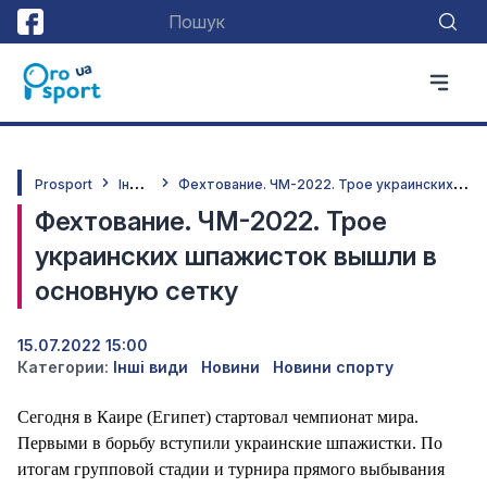
І
нші види
Ф
ехтование. ЧМ-2022. Трое украинских шпажисток вышли в основную сетку
Prosport
Фехтование. ЧМ-2022. Трое
украинских шпажисток вышли в
основную сетку
15.07.2022 15:00
Категории:
Інші види
Новини
Новини спорту
Сегодня в Каире (Египет) стартовал чемпионат мира.
Первыми в борьбу вступили украинские шпажистки. По
итогам групповой стадии и турнира прямого выбывания