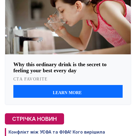
СТРІЧКА НОВИН
Конфлікт між УЄФА та ФІФА! Кого вирішила