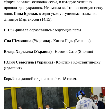
сформировалась основная сетка, в которую успешно
прошли трое украинок. Не смогла выйти в основную сетку
лишь
Инна Бровко
, в один укол уступившая итальянке
Эльвире Мартенссон (14:15).
В
1/32 финала
образовались следующие пары
Яна Шемякина (Украина)
- Кинга Надь (Венгрия)
Влада Харькова (Украина)
- Нозоми Сато (Япония)
Юлия Свыстиль (Украина)
- Кристина Константинеску
(Румыния)
Борьба на данной стадии начнётся 18 июля.