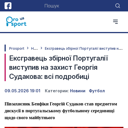
Н
овини
Е
ксгравець збірної Португалії виступив на захист Георгія Судакова: всі подробиці
Prosport
Ексгравець збірної Португалії
виступив на захист Георгія
Судакова: всі подробиці
09.05.2026 19:01
Категории:
Новини
Футбол
Півзахисник Бенфіки Георгій Судаков став предметом
дискусії в португальському футбольному середовищі
щодо свого майбутнього