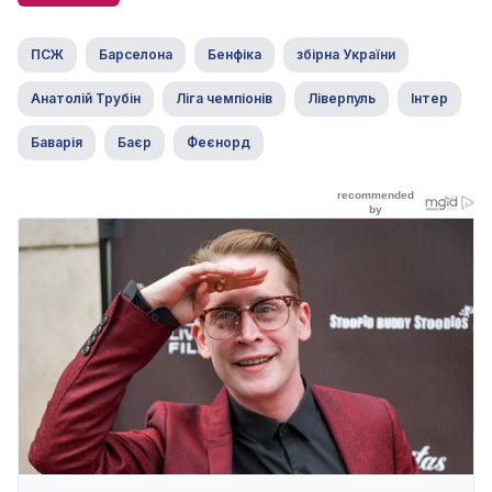
ПСЖ
Барселона
Бенфіка
збірна України
Анатолій Трубін
Ліга чемпіонів
Ліверпуль
Інтер
Баварія
Баєр
Феєнорд