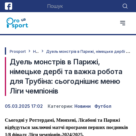
Н
овини
Д
уель монстрів в Парижі, німецьке дербі та важка робота для Трубіна: сьогоднішнє меню Ліги чемпіонів
Prosport
Дуель монстрів в Парижі,
німецьке дербі та важка робота
для Трубіна: сьогоднішнє меню
Ліги чемпіонів
05.03.2025 17:02
Категории:
Новини
Футбол
Сьогодні у Роттердамі, Мюнхені, Лісабоні та Парижі
відбудуться заключні матчі програми перших поєдинків
1/8 фіналу Ліги чемпіонів-2024/2025.