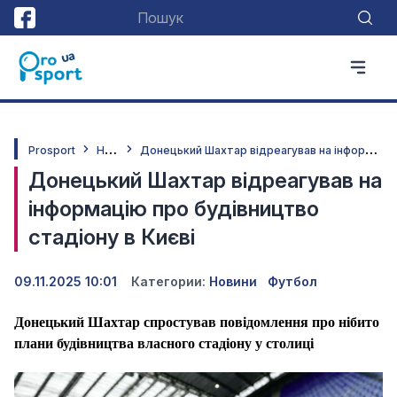
Н
овини
Д
онецький Шахтар відреагував на інформацію про будівництво стадіону в Києві
Prosport
Донецький Шахтар відреагував на
інформацію про будівництво
стадіону в Києві
09.11.2025 10:01
Категории:
Новини
Футбол
Донецький Шахтар спростував повідомлення про нібито
плани будівництва власного стадіону у столиці