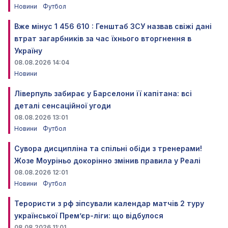
Новини
Футбол
Вже мінус 1 456 610 : Генштаб ЗСУ назвав свіжі дані
втрат загарбників за час їхнього вторгнення в
Україну
08.08.2026 14:04
Новини
Ліверпуль забирає у Барселони її капітана: всі
деталі сенсаційної угоди
08.08.2026 13:01
Новини
Футбол
Сувора дисципліна та спільні обіди з тренерами!
Жозе Моуріньо докорінно змінив правила у Реалі
08.08.2026 12:01
Новини
Футбол
Терористи з рф зіпсували календар матчів 2 туру
української Прем’єр-ліги: що відбулося
08.08.2026 11:01