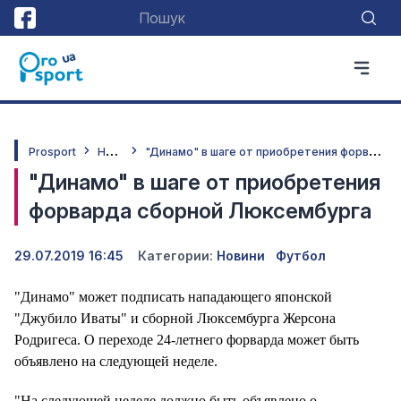
Н
овини
"
Динамо" в шаге от приобретения форварда сборной Люксембурга
Prosport
"Динамо" в шаге от приобретения
форварда сборной Люксембурга
29.07.2019 16:45
Категории:
Новини
Футбол
"Динамо" может подписать нападающего японской
"Джубило Иваты" и сборной Люксембурга Жерсона
Родригеса. О переходе 24-летнего форварда может быть
объявлено на следующей неделе.
"На следующей неделе должно быть объявлено о