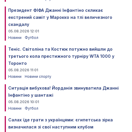
Президент ФІФА Джанні Інфантіно скликає
екстрений саміт у Марокко на тлі величезного
скандалу
05.08.2026 12:01
Новини
Футбол
Теніс. Світоліна та Костюк потужно вийшли до
третього кола престижного турніру WTA 1000 у
Торонто
05.08.2026 11:01
Новини
Новини спорту
Ситуація вибухова! Йорданія звинуватила Джанні
Інфантіно у шантажі
05.08.2026 10:01
Новини
Футбол
Салах їде грати з українцями: єгипетська зірка
визначилася зі свої наступним клубом