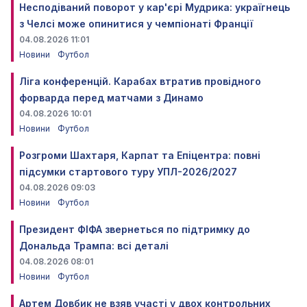
Несподіваний поворот у кар'єрі Мудрика: україгнець
з Челсі може опинитися у чемпіонаті Франції
04.08.2026 11:01
Новини
Футбол
Ліга конференцій. Карабах втратив провідного
форварда перед матчами з Динамо
04.08.2026 10:01
Новини
Футбол
Розгроми Шахтаря, Карпат та Епіцентра: повні
підсумки стартового туру УПЛ-2026/2027
04.08.2026 09:03
Новини
Футбол
Президент ФІФА звернеться по підтримку до
Дональда Трампа: всі деталі
04.08.2026 08:01
Новини
Футбол
Артем Довбик не взяв участі у двох контрольних