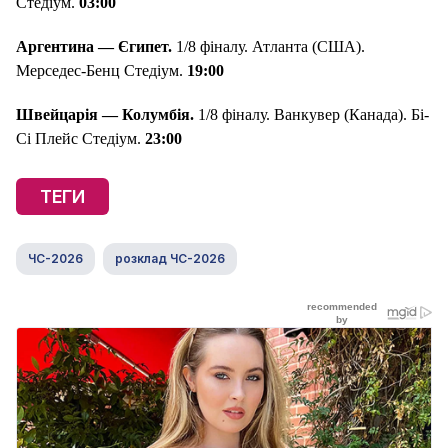
Стедіум.
0
3
:00
Аргентина
—
Єгипет
.
1/8 фіналу. Атланта (США).
Мерседес-Бенц Стедіум.
19
:00
Швейцарія
—
Колумбія.
1/8 фіналу. Ванкувер (Канада). Бі-
Сі Плейс Стедіум.
23:00
ТЕГИ
ЧС-2026
розклад ЧС-2026