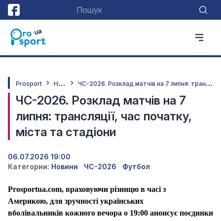
Н
овини
Ч
С-2026. Розклад матчів на 7 липня: трансляції, час початку, міста та стадіони
Prosport
ЧС-2026. Розклад матчів на 7
липня: трансляції, час початку,
міста та стадіони
06.07.2026 19:00
Категории:
Новини
ЧС-2026
Футбол
Prosportua
.
com
, враховуючи різницю в часі з
Америкою,
для зручності українських
вболівальників
кожного вечора о 19:00 анонсує
поєдинки