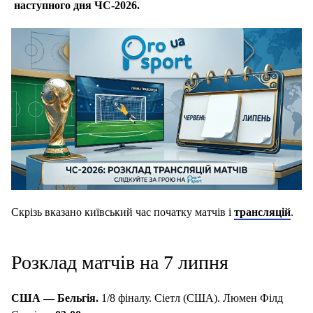
наступного дня
ЧС-2026.
Скрізь вказано київський час початку матчів і
трансляцій
.
Розклад матчів на 7 липня
США
— Бельгія.
1/8 фіналу. Сіетл (США).
Люмен Філд