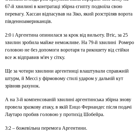
67-й хвилині в контратаці збірна єгипту подвоїла свою
перевагу. Хассан відпасував на
Зіко, який розстріляв ворота
південноамериканців.
2:0 і Аргентина опинилася за крок від вильоту. Втіс, за 25
хвилин зробила майже неможливе. На 79-й хвилині
Ромеро
головою не без допомоги воротаря та рикошету від стійки
все ж відправив м'яч у сітку.
Ще за чотири хвилини аргентинці влаштували справжній
штурм, й Мессі
у фірмовому стилі ударом у дальній кут
зрівняв рахунок.
А на 3-й компенсованій хвилині аргентинська збірна знову
провела зразкову атаку, в якій Енцо Фернандес після подачі
Лаутаро пробив головою у протихід Шобейра.
3:2 – божевільна перемога Аргентини.