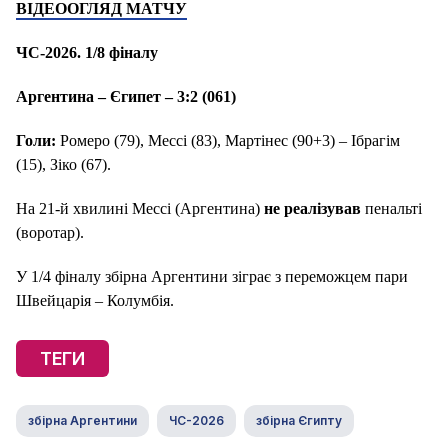
ВІДЕООГЛЯД МАТЧУ
ЧС-2026. 1/8 фіналу
Аргентина – Єгипет – 3:2 (061)
Голи:
Ромеро (79), Мессі (83), Мартінес (90+3) – Ібрагім
(15), Зіко (67).
На 21-й хвилині Мессі (Аргентина)
не реалізував
пенальті
(воротар).
У 1/4 фіналу збірна Аргентини зіграє з переможцем пари
Швейцарія – Колумбія.
ТЕГИ
збірна Аргентини
ЧС-2026
збірна Єгипту