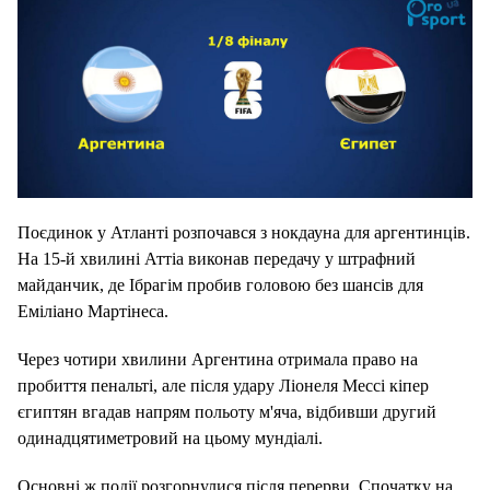
Поєдинок у Атланті розпочався з нокдауна для аргентинців.
На 15-й хвилині Аттіа виконав передачу у штрафний
майданчик, де
Ібрагім пробив головою без шансів для
Еміліано Мартінеса.
Через чотири хвилини Аргентина отримала право на
пробиття пенальті, але після удару Ліонеля Мессі кіпер
єгиптян вгадав напрям польоту м'яча, відбивши другий
одинадцятиметровий на цьому мундіалі.
Основні ж події розгорнулися після перерви. Спочатку на