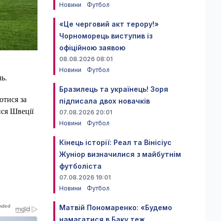
Новини
Футбол
«Це черговий акт терору!»
Чорноморець виступив із
офіційною заявою
08.08.2026 08:01
Новини
Футбол
ь.
Бразилець та українець! Зоря
отися за
підписала двох новачків
ися Швеції
07.08.2026 20:01
Новини
Футбол
Кінець історії: Реал та Вінісіус
Жуніор визначилися з майбутнім
футболіста
07.08.2026 19:01
Новини
Футбол
Матвій Пономаренко: «Будемо
намагатися в Баку теж