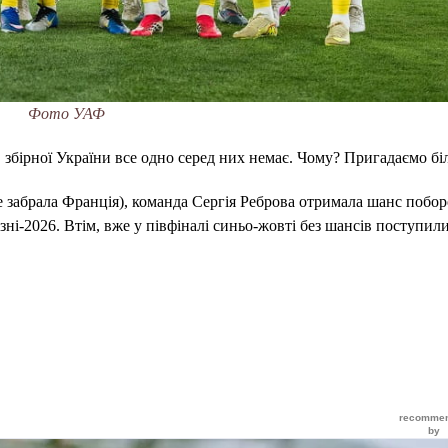
Фото УАФ
, збірної України все одно серед них немає. Чому? Пригадаємо біл
е забрала Франція), команда Сергія Реброва отримала шанс побор
зні-2026. Втім, вже у півфіналі синьо-жовті без шансів поступил