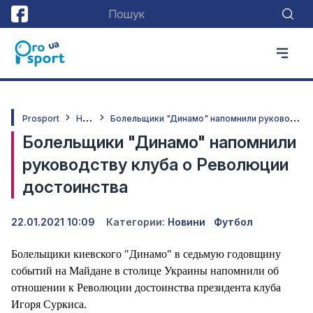
Н
овини
Б
олельщики "Динамо" напомнили руководству клуба о Революции достоинства
Prosport
Болельщики "Динамо" напомнили
руководству клуба о Революции
достоинства
22.01.2021 10:09
Категории:
Новини
Футбол
Болельщики киевского "Динамо" в седьмую годовщину
событий на Майдане в столице Украины напомнили об
отношении к Революции достоинства президента клуба
Игоря Суркиса.