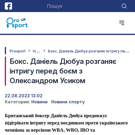
Н
овини
Б
окс. Даніель Дюбуа розганяє інтригу перед боєм з Олександром Усиком
Prosport
Бокс. Даніель Дюбуа розганяє
інтригу перед боєм з
Олександром Усиком
22.08.2023 13:02
Категории:
Новини
Новини спорту
Британський боксер Даніель Дюбуа продовжує
підігрівати інтригу перед поєдинком проти українського
чемпіона за версіями WBA, WBO, IBO та