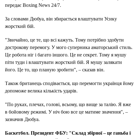
передає Boxing News 24/7.
За словами Дюбуа, він збирається влаштувати Усику
жорсткий бій.
"Звичайно, це те, що всі кажуть. Тому потрібно здобути
дострокову перемогу. У мого суперника аматорський стиль.
Це робота ніг і багато іншого. Це не секрет. Тому я мушу
піти туди і влаштувати жорсткий бій. Я мушу залякати
його. Це то, що планую зробити", – сказав він.
Також британець сподівається, що перемогти українця йому
допоможе велика кількість ударів.
"По руках, плечах, голові, всьому, що вище за талію. Я вже
в бойовому режимі. У ніч бою все це матиме значення", –
зазначив Дюбуа.
Баскетбол. Президент ФБУ: "Склад збірної – це ганьба і