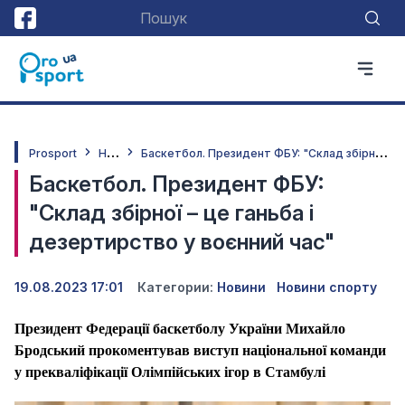
Н
овини
Б
аскетбол. Президент ФБУ: "Склад збірної – це ганьба і дезертирство у воєнний час"
Prosport
Баскетбол. Президент ФБУ:
"Склад збірної – це ганьба і
дезертирство у воєнний час"
19.08.2023 17:01
Категории:
Новини
Новини спорту
Президент Федерації баскетболу України Михайло
Бродський прокоментував виступ національної команди
у прекваліфікації Олімпійських ігор в Стамбулі