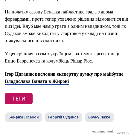
На початку сезону Бенфіка найчастіше грала з двома
форвардами, проте тепер ухвалено рішення відмовитися від
цієї ідеї. Клуб має намір грати з одним нападником, тоді як
Судаков зможе виходити у стартовому складі на позиції
атакувального півзахисника.
У центрі поля разом з українцем гратимуть аргентинець
Енцо Барренечеа та колумбієць Рішар Ріос.
Ігор Циганик висловив експертну думку про майбутнє
Владислава Ваната в Жироні
ТЕГИ
Бенфіка Лісабон
Георгій Судаков
Бруну Лаже