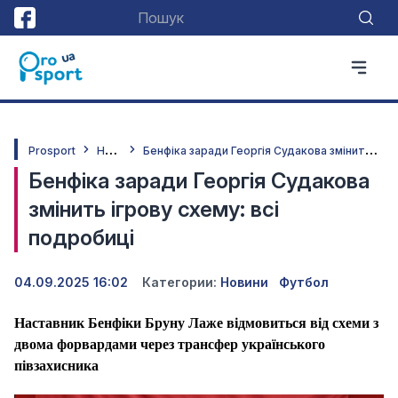
Н
овини
Б
енфіка заради Георгія Судакова змінить ігрову схему: всі подробиці
Prosport
Бенфіка заради Георгія Судакова
змінить ігрову схему: всі
подробиці
04.09.2025 16:02
Категории:
Новини
Футбол
Наставник Бенфіки Бруну Лаже відмовиться від схеми з
двома форвардами через трансфер українського
півзахисника