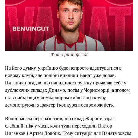
Фото gironafc.cat
На його думку, українцю буде непросто адаптуватися в
новому клубі, але подібні виклики Ванат уже долав.
Циганик нагадав, що нападник спочатку проявляв себе у
дублюючих складах Динамо, потім у Чорноморці, а згодом
став найкращим бомбардиром київського клубу,
демонструючи характер і конкурентоспроможність.
Водночас експерт зазначив, що склад Жирони зараз
слабший, ніж у часи, коли туди переходили Віктор
Циганков і Артем Довбик. Тому ситуація для Ваната зовсім