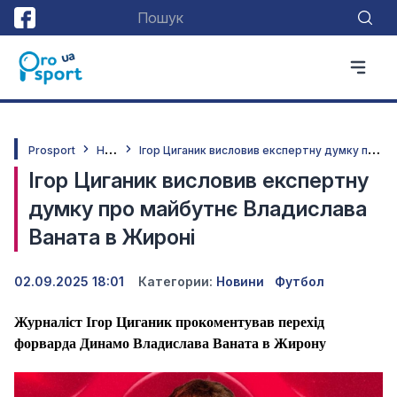
Н
овини
І
гор Циганик висловив експертну думку про майбутнє Владислава Ваната в Жироні
Prosport
Ігор Циганик висловив експертну
думку про майбутнє Владислава
Ваната в Жироні
02.09.2025 18:01
Категории:
Новини
Футбол
Журналіст Ігор Циганик прокоментував перехід
форварда Динамо Владислава Ваната в Жирону