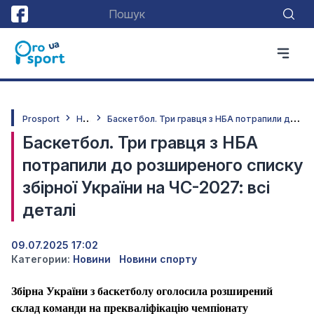
Н
овини
Б
аскетбол. Три гравця з НБА потрапили до розширеного списку збірної України на ЧС-2027: всі деталі
Prosport
Баскетбол. Три гравця з НБА
потрапили до розширеного списку
збірної України на ЧС-2027: всі
деталі
09.07.2025 17:02
Категории:
Новини
Новини спорту
Збірна України з баскетболу оголосила розширений
склад команди на прекваліфікацію чемпіонату