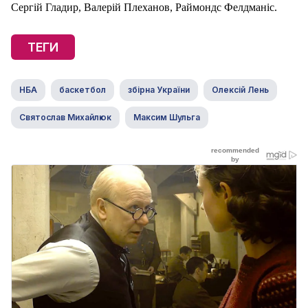
Сергій Гладир, Валерій Плеханов, Раймондс Фелдманіс.
ТЕГИ
НБА
баскетбол
збірна України
Олексій Лень
Святослав Михайлюк
Максим Шульга