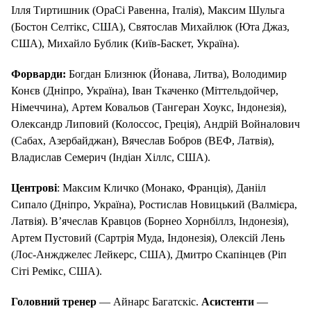
Ілля Тиртишник (ОраСі Равенна, Італія), Максим Шульга
(Бостон Селтікс, США), Святослав Михайлюк (Юта Джаз,
США), Михайло Бублик (Київ-Баскет, Україна).
Форварди:
Богдан Близнюк (Йонава, Литва), Володимир
Конєв (Дніпро, Україна), Іван Ткаченко (Міттельдойчер,
Німеччина), Артем Ковальов (Тангеран Хоукс, Індонезія),
Олександр Липовий (Колоссос, Греція), Андрій Войналович
(Сабах, Азербайджан), Вячеслав Бобров (ВЕФ, Латвія),
Владислав Семерич (Індіан Хіллс, США).
Центрові
: Максим Кличко (Монако, Франція), Данііл
Сипало (Дніпро, Україна), Ростислав Новицький (Валмієра,
Латвія). В’ячеслав Кравцов (Борнео Хорнбіллз, Індонезія),
Артем Пустовий (Сартрія Муда, Індонезія), Олексій Лень
(Лос-Анжджелес Лейкерс, США), Дмитро Скапінцев (Ріп
Сіті Ремікс, США).
Головний тренер
— Айнарс Багатскіс.
Асистенти
—