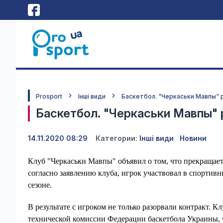
Prosport
Інші види
Баскетбол. "Черкаськи Мавпы" 
Баскетбол. "Черкаськи Мавпы" 
14.11.2020 08:29
Категории:
Інші види
Новини
Клуб "Черкаськи Мавпы" объявил о том, что прекращае
согласно заявлению клуба, игрок участвовал в спортив
сезоне.
В результате с игроком не только разорвали контракт.
технической комиссии Федерации баскетбола Украины, 