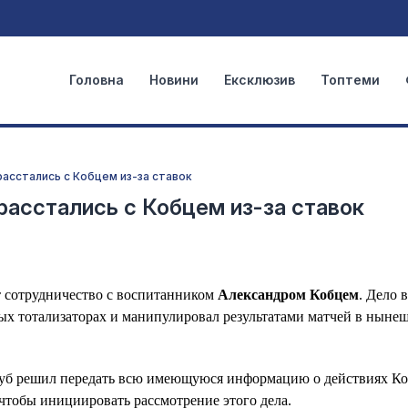
Головна
Новини
Ексклюзив
Топтеми
расстались с Кобцем из-за ставок
расстались с Кобцем из-за ставок
т сотрудничество с воспитанником
Александром Кобцем
. Дело в
ных тотализаторах и манипулировал результатами матчей в ныне
 Клуб решил передать всю имеющуюся информацию о действиях К
чтобы инициировать рассмотрение этого дела.