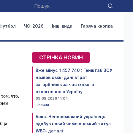
Футбол
ЧС-2026
Інші види
Гаряча кнопка
СТРІЧКА НОВИН
Вже мінус 1 457 740 : Генштаб ЗСУ
назвав свіжі дані втрат
загарбників за час їхнього
вторгнення в Україну
 том, что,
09.08.2026 14:04
шнем
Новини
Бокс. Непереможний українець
обца
здобув новий чемпіонський титул
WBO: деталі