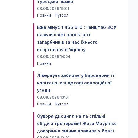
турецької казки
08.08.2026 15:01
Новини
Футбол
Вже мінус 1 456 610 : Генштаб ЗСУ
назвав свіжі дані втрат
загарбників за час їхнього
вторгнення в Україну
08.08.2026 14:04
Новини
Ліверпуль забирає у Барселони її
капітана: всі деталі сенсаційної
угоди
08.08.2026 13:01
Новини
Футбол
Сувора дисципліна та спільні
обіди з тренерами! Жозе Моуріньо
докорінно змінив правила у Реалі
08.08.2026 12:01