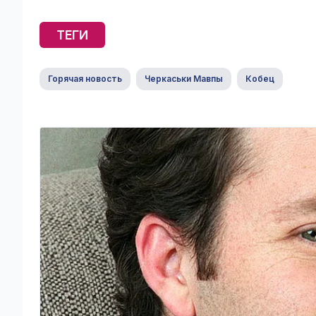
ТЕГИ
Горячая новость
Черкаськи Мавпы
Кобец