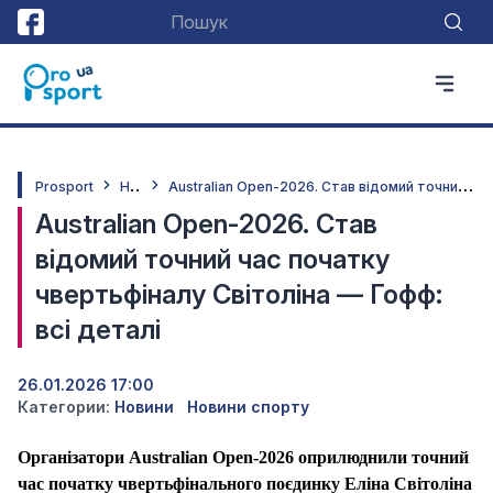
Н
овини
A
ustralian Open-2026. Став відомий точний час початку чвертьфіналу Світоліна — Гофф: всі деталі
Prosport
Australian Open-2026. Став
відомий точний час початку
чвертьфіналу Світоліна — Гофф:
всі деталі
26.01.2026 17:00
Категории:
Новини
Новини спорту
Організатори Australian Open-2026 оприлюднили точний
час початку чвертьфінального поєдинку Еліна Світоліна