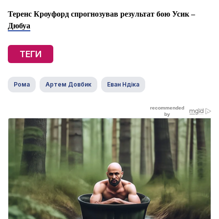
Теренс Кроуфорд спрогнозував результат бою Усик –
Дюбуа
ТЕГИ
Рома
Артем Довбик
Еван Ндіка