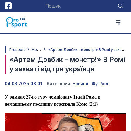
Н
овини
«
Артем Довбик – монстр!» В Ромі у захваті від гри українця
Prosport
«Артем Довбик – монстр!» В Ромі
у захваті від гри українця
04.03.2025 08:01
Категории:
Новини
Футбол
У рамках 27-го туру чемпіонату Італії Рома в
домашньому поєдинку переграла Комо (2:1)