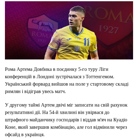
Рома Артема Довбика в поєдинку 5-го туру Ліги
конференцій в Лондоні зустрічалася з Тоттенгемом.
Український форвард вийшов на поле у стартовому складі
римлян і відіграв увесь матч.
У другому таймі Артем двічі міг записати на свій рахунок
результативні дії. На 54-й хвилині він увірвася до
штрафного майданчику господарів і віддав м'яч на Куадіо
Коне, який завершив комбінацію, але гол відмінили через
офсайд в українця.