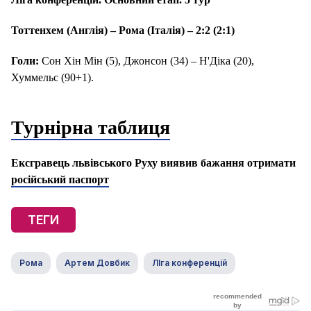
Тоттенхем (Англія) – Рома (Італія) – 2:2 (2:1)
Голи:
Сон Хін Мін (5), Джонсон (34) – Н'Діка (20),
Хуммельс (90+1).
Турнірна таблиця
Ексгравець львівського Руху виявив бажання отримати
російський паспорт
ТЕГИ
Рома
Артем Довбик
ЛІга конференцій