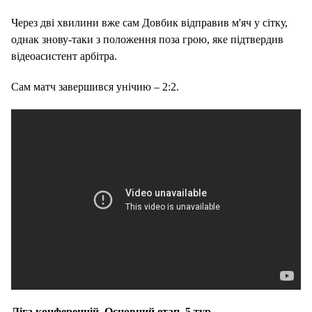
Через дві хвилини вже сам Довбик відправив м'яч у сітку,
однак знову-таки з положення поза грою, яке підтвердив
відеоасистент арбітра.
Сам матч завершився унічию – 2:2.
Ліга конференцій. Основний етап. 5 тур