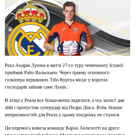
Реал Андрія Луніна в матчі 27-го туру чемпіонату Іспанії
приймав Райо Вальєкано. Через травму основного
голкіпера вершкових Тібо Куртуа місце у воротах
господарів зайняв саме Лунін.
В атаці у Реала все більш-менш ладилося, а ось захист дав
збій і пропустив суперудар від Педро Діаса. Втім, більше
неприємностей для Реала у цьому поєдинку не сталося.
Ця перемога вивела команду Карло Анчелотті на друге