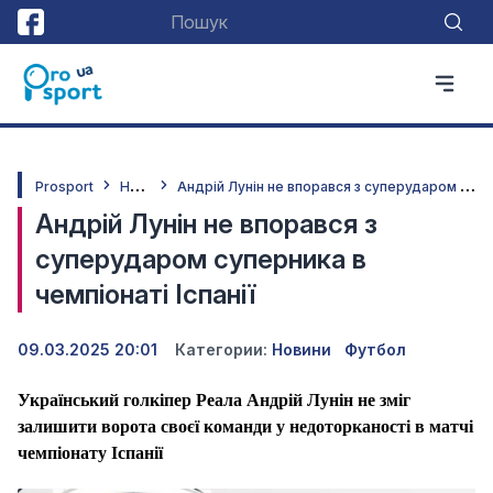
Н
овини
А
ндрій Лунін не впорався з суперударом суперника в чемпіонаті Іспанії
Prosport
Андрій Лунін не впорався з
суперударом суперника в
чемпіонаті Іспанії
09.03.2025 20:01
Категории:
Новини
Футбол
Український голкіпер Реала Андрій Лунін не зміг
залишити ворота своєї команди у недоторканості в матчі
чемпіонату Іспанії