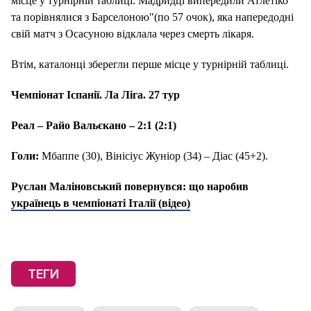
місце у турнірній таблиці. Мадридці випередили Атлетіко
та порівнялися з Барселоною"(по 57 очок), яка напередодні
свій матч з Осасуною відклала через смерть лікаря.
Втім, каталонці зберегли перше місце у турнірній таблиці.
Чемпіонат Іспанії. Ла Ліга. 27 тур
Реал – Райо Вальєкано – 2:1 (2:1)
Голи:
Мбаппе (30), Вінісіус Жуніор (34) – Діас (45+2).
Руслан Маліновський повернувся: що наробив
українець в чемпіонаті Італії (відео)
ТЕГИ