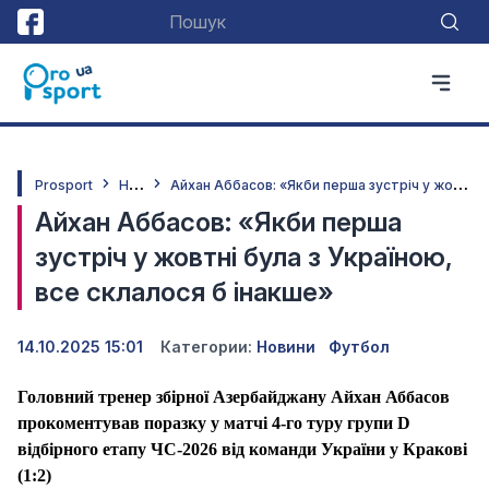
Н
овини
А
йхан Аббасов: «Якби перша зустріч у жовтні була з Україною, все склалося б інакше»
Prosport
Айхан Аббасов: «Якби перша
зустріч у жовтні була з Україною,
все склалося б інакше»
14.10.2025 15:01
Категории:
Новини
Футбол
Головний тренер збірної Азербайджану Айхан Аббасов
прокоментував поразку у матчі 4-го туру групи D
відбірного етапу ЧС-2026 від команди України у Кракові
(1:2)