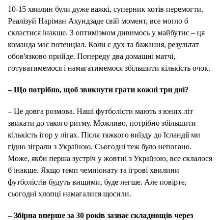
10-15 хвилин були дуже важкі, суперник хотів перемогти.
Реалізуй Наріман Ахундзаде свій момент, все могло б
скластися інакше.
З оптимізмом дивимось у майбутнє – ця
команда має потенціал.
Коли є дух та бажання, результат
обов'язково прийде.
Попереду два домашні матчі,
готуватимемося і намагатимемося збільшити кількість очок.
– Що потрібно, щоб звикнути грати кожні три дні?
– Це довга розмова. Наші футболісти мають з юних літ
звикати до такого ритму.
Можливо, потрібно збільшити
кількість ігор у лігах.
Після тяжкого виїзду до Ісландії ми
гідно зіграли з Україною. Сьогодні теж було непогано.
Може, якби перша зустріч у жовтні з Україною, все склалося
б інакше. Якщо темп чемпіонату та ігрові хвилини
футболістів будуть вищими, буде легше. Але повірте,
сьогодні хлопці намагалися щосили.
– Збірна вперше за 30 років зазнає складнощів через