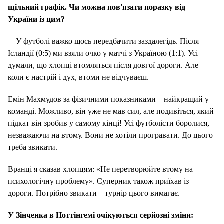
щільний графік.
Чи можна пов'язати поразку від
України із цим?
– У футболі важко щось передбачити заздалегідь.
Після
Ісландії (0:5) ми взяли очко у матчі з Україною (1:1). Усі
думали, що хлопці втомляться після довгої дороги. Але
коли є настрій і дух, втоми не відчуваєш.
Емін Махмудов за фізичними показниками – найкращий у
команді. Можливо, він уже не мав сил, але подивіться, який
підкат він зробив у самому кінці! Усі футболісти боролися,
незважаючи на втому. Вони не хотіли програвати.
До цього
треба звикати.
Вранці я сказав хлопцям: «Не перетворюйте втому на
психологічну проблему». Суперник також приїхав із
дороги. Потрібно звикати – турнір цього вимагає.
У Зінченка в Ноттінгемі очікуються серйозні зміни: