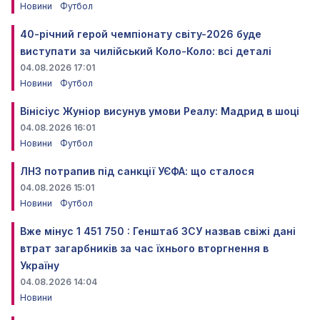
Новини
Футбол
40-річний герой чемпіонату світу-2026 буде
виступати за чилійський Коло-Коло: всі деталі
04.08.2026 17:01
Новини
Футбол
Вінісіус Жуніор висунув умови Реалу: Мадрид в шоці
04.08.2026 16:01
Новини
Футбол
ЛНЗ потрапив під санкції УЄФА: що сталося
04.08.2026 15:01
Новини
Футбол
Вже мінус 1 451 750 : Генштаб ЗСУ назвав свіжі дані
втрат загарбників за час їхнього вторгнення в
Україну
04.08.2026 14:04
Новини