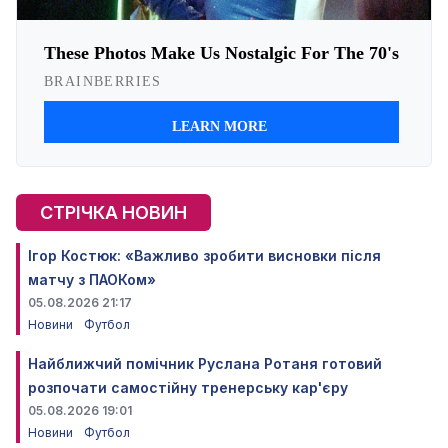
СТРІЧКА НОВИН
Ігор Костюк: «Важливо зробити висновки після
матчу з ПАОКом»
05.08.2026 21:17
Новини
Футбол
Найближчий помічник Руслана Ротаня готовий
розпочати самостійну тренерську кар'єру
05.08.2026 19:01
Новини
Футбол