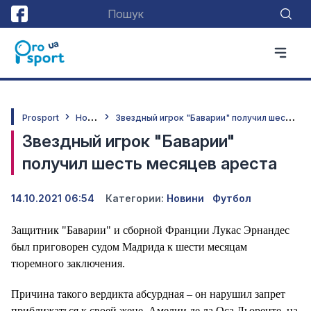
Н
овини
З
вездный игрок "Баварии" получил шесть месяцев ареста
Prosport
Звездный игрок "Баварии"
получил шесть месяцев ареста
14.10.2021 06:54
Категории:
Новини
Футбол
Защитник "Баварии" и сборной Франции Лукас Эрнандес
был приговорен судом Мадрида к шести месяцам
тюремного заключения.
Причина такого вердикта абсурдная – он нарушил запрет
приближаться к своей жене, Амелии де ла Оса Льоренте, на