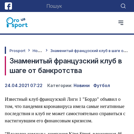
Н
овини
З
наменитый французский клуб в шаге от банкротства
Prosport
Знаменитый французский клуб в
шаге от банкротства
24.04.2021 07:22
Категории:
Новини
Футбол
Известный клуб французской Лиги 1 "Бордо" объявил о
том, что пандемия коронавируса имела самые негативные
последствия и клуб не может самостоятельно справиться с
настигнувшим его финансовым кризисом.
"Владелец команды, компания King Street, вложившая 46