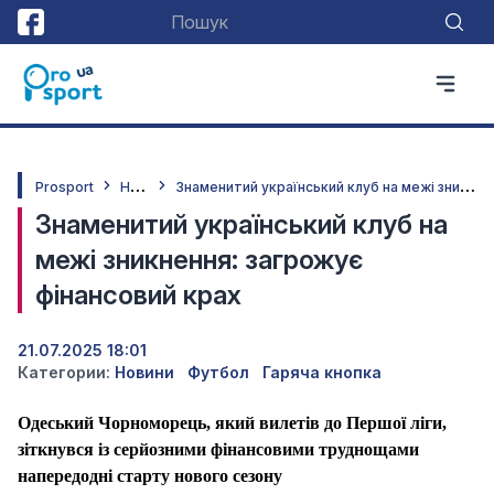
Н
овини
З
наменитий український клуб на межі зникнення: загрожує фінансовий крах
Prosport
Знаменитий український клуб на
межі зникнення: загрожує
фінансовий крах
21.07.2025 18:01
Категории:
Новини
Футбол
Гаряча кнопка
Одеський Чорноморець, який вилетів до Першої ліги,
зіткнувся із серйозними фінансовими труднощами
напередодні старту нового сезону