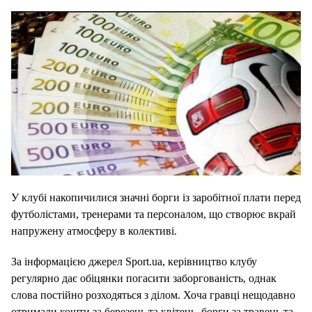
У клубі накопичилися значні борги із заробітної плати перед
футболістами, тренерами та персоналом, що створює вкрай
напружену атмосферу в колективі.
За інформацією джерел Sport.ua, керівництво клубу
регулярно дає обіцянки погасити заборгованість, однак
слова постійно розходяться з ділом. Хоча гравці нещодавно
отримали кошти за березень та квітень, борги за травень та