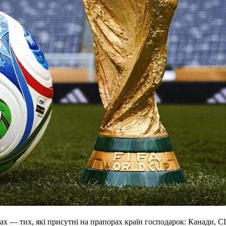
ах — тих, які присутні на прапорах країн господарок: Канади, 