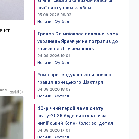
єгипетська зірка визначилася зі
свої наступним клубом
05.08.2026 09:03
Новини
Футбол
в Іст-
Тренер Олімпіакоса пояснив, чому
українець Яремчук не потрапив до
заявки на Лігу чемпіонів
04.08.2026 19:01
Новини
Футбол
Рома претендує на колишнього
гравця донецького Шахтаря
04.08.2026 18:02
Новини
Футбол
40-річний герой чемпіонату
світу-2026 буде виступати за
чилійський Коло-Коло: всі деталі
04.08.2026 17:01
Новини
Футбол