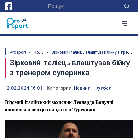
Н
овини
З
ірковий італієць влаштував бійку з тренером суперника
Prosport
Зірковий італієць влаштував бійку
з тренером суперника
12.02.2024 16:01
Категории:
Новини
Футбол
Відомий італійський захисник Леонардо Бонуччі
опинився в центрі скандалу в Туреччині