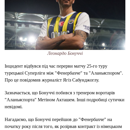
Леонардо Бонуччі
Інцидент відбувся під час перерви матчу 25-го туру
турецької Суперліги між "Фенербахче" та "Аланьяспором".
Про це повідомив журналіст Ягіз Сабунджоглу.
Зазначається, що Бонуччі побився з тренером воротарів
"Аланьяспорта" Метіном Акташем. Інші подробиці сутички
невідомі.
Нагадаємо, що Бонуччі перейшов до "Фенербахче" на
початку року після того, як розірвав контракт із німецьким