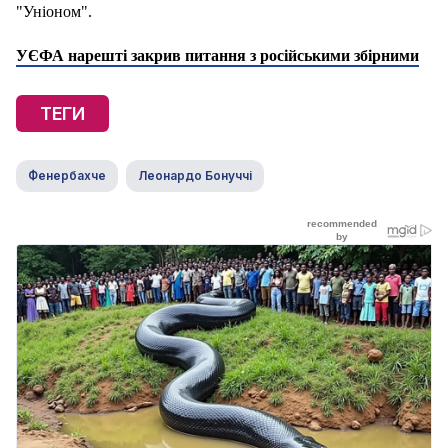
"Уніоном".
УЄФА нарешті закрив питання з російськими збірними
ТЕГИ
Фенербахче
Леонардо Бонуччі