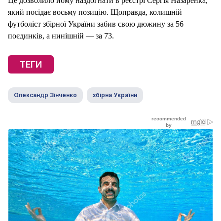
Це дозволило йому наздогнати в реєстрі Сергія Назаренка,
який посідає восьму позицію. Щоправда, колишній
футболіст збірної України забив свою дюжину за 56
поєдинків, а нинішній — за 73.
ТЕГИ
Олександр Зінченко
збірна України