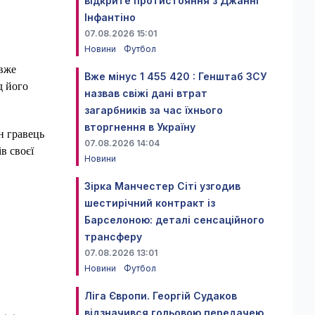
відкрите протистояння з Джанні
Інфантіно
07.08.2026 15:01
Новини
Футбол
 вже
Вже мінус 1 455 420 : Генштаб ЗСУ
д його
назвав свіжі дані втрат
загарбників за час їхнього
вторгнення в Україну
н гравець
07.08.2026 14:04
в своєї
Новини
Зірка Манчестер Сіті узгодив
шестирічний контракт із
Барселоною: деталі сенсаційного
трансферу
07.08.2026 13:01
Новини
Футбол
Ліга Європи. Георгій Судаков
відзначився гольовою передачею