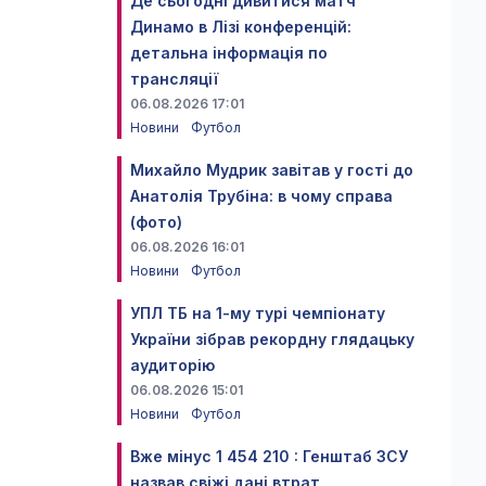
Де сьогодні дивитися матч
Динамо в Лізі конференцій:
детальна інформація по
трансляції
06.08.2026 17:01
Новини
Футбол
Михайло Мудрик завітав у гості до
Анатолія Трубіна: в чому справа
(фото)
06.08.2026 16:01
Новини
Футбол
УПЛ ТБ на 1-му турі чемпіонату
України зібрав рекордну глядацьку
аудиторію
06.08.2026 15:01
Новини
Футбол
Вже мінус 1 454 210 : Генштаб ЗСУ
назвав свіжі дані втрат