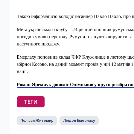
Такою інформацією володіє інсайдер Павло Пабло, про щ
Мета українського клубу – 23-річний опорник румунськ
погодив умови переходу. Румуни планують виручити за св
наступного продажу.
Емерлаху поповнив склад ЧФР Клуж лише в лютому цього
збірної Косово, на даний момент провів у ній 12 матчів 
нації.
Роман Яремчук допоміг Олімпіакосу круто розібратися
ТЕГИ
Полісся Житомир
Ліндон Емерлаху