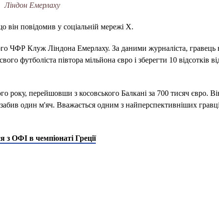
Ліндон Емерлаху
о він повідомив у соціальній мережі Х.
ого ЧФР Клуж Ліндона Емерлаху. За даними журналіста, гравець
ого футболіста півтора мільйона євро і зберегти 10 відсотків ві
 року, перейшовши з косовського Балкані за 700 тисяч євро. Ві
і забив один м'яч. Вважається одним з найперспективніших гравці
 з ОФІ в чемпіонаті Греції