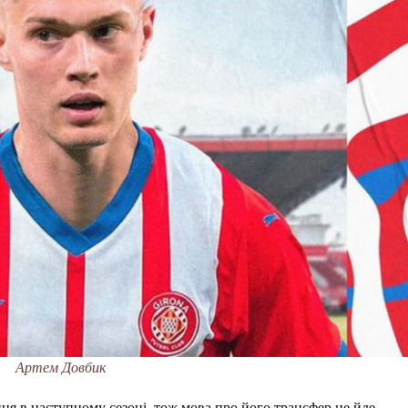
Артем Довбик
нця в наступному сезоні, тож мова про його трансфер не йде.