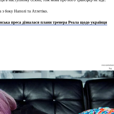
 з боку Наполі та Атлетіко.
анська преса дізналася плани тренера Реала щодо українця