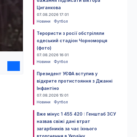
бажання підписати Віктора
Циганкова
07.08.2026 17:01
Новини
Футбол
Терористи з росії обстріляли
одеський стадіон Чорноморця
(фото)
07.08.2026 16:01
Новини
Футбол
Президент УЄФА вступив у
відкрите протистояння з Джанні
Інфантіно
07.08.2026 15:01
Новини
Футбол
Вже мінус 1 455 420 : Генштаб ЗСУ
назвав свіжі дані втрат
загарбників за час їхнього
вторгнення в Україну