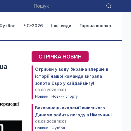
Футбол
ЧС-2026
Інші види
Гаряча кнопка
СТРІЧКА НОВИН
аша
Стрибки у воду. Україна вперше в
історії нашої команди виграла
золото Євро у хайдайвінгу!
08.08.2026 19:01
Новини
Новини спорту
передодні
Вихованець академії київського
Динамо робить погоду в Німеччині
08.08.2026 18:01
Новини
Футбол