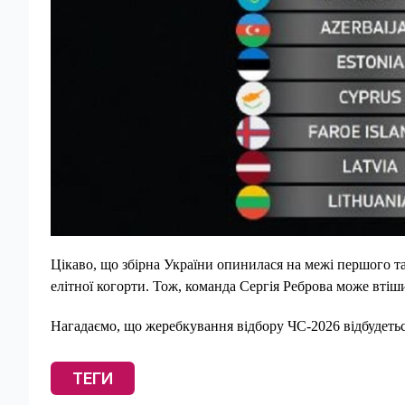
Цікаво, що збірна України опинилася на межі першого т
елітної когорти. Тож, команда Сергія Реброва може вті
Нагадаємо, що жеребкування відбору ЧС-2026 відбудетьс
ТЕГИ