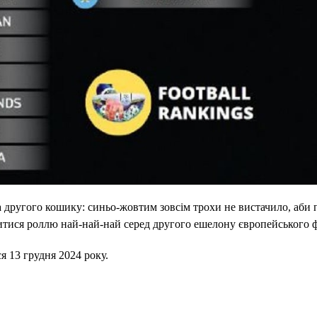
а другого кошику: синьо-жовтим зовсім трохи не вистачило, аби 
шитися роллю най-най-най серед другого ешелону європейського 
я 13 грудня 2024 року.