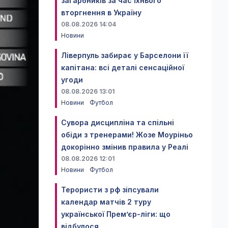
загарбників за час їхнього
вторгнення в Україну
08.08.2026 14:04
Новини
Ліверпуль забирає у Барселони її
капітана: всі деталі сенсаційної
угоди
08.08.2026 13:01
Новини
Футбол
Сувора дисципліна та спільні
обіди з тренерами! Жозе Моуріньо
докорінно змінив правила у Реалі
08.08.2026 12:01
Новини
Футбол
Терористи з рф зіпсували
календар матчів 2 туру
української Прем’єр-ліги: що
відбулося