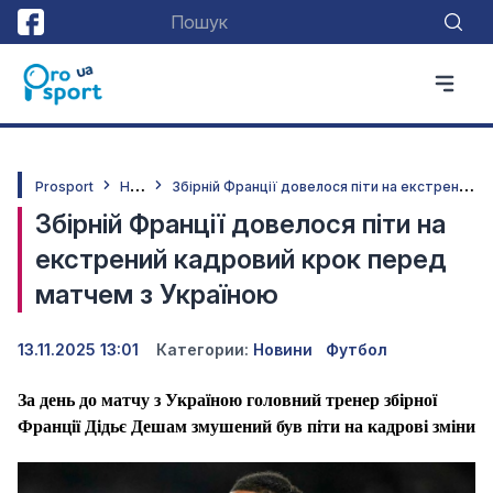
Н
овини
З
бірній Франції довелося піти на екстрений кадровий крок перед матчем з Україною
Prosport
Збірній Франції довелося піти на
екстрений кадровий крок перед
матчем з Україною
13.11.2025 13:01
Категории:
Новини
Футбол
За день до матчу з Україною головний тренер збірної
Франції Дідьє Дешам змушений був піти на кадрові зміни