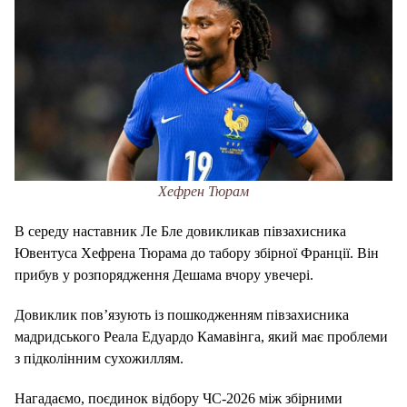
Хефрен Тюрам
В середу наставник Ле Бле довикликав півзахисника
Ювентуса Хефрена Тюрама до табору збірної Франції. Він
прибув у розпорядження Дешама вчору увечері.
Довиклик пов’язують із пошкодженням півзахисника
мадридського Реала Едуардо Камавінга, який має проблеми
з підколінним сухожиллям.
Нагадаємо, поєдинок відбору ЧС-2026 між збірними