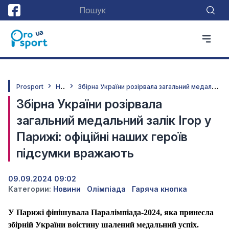
Н
овини
З
бірна України розірвала загальний медальний залік Ігор у Парижі: офіційні наших героїв підсумки вражають
Prosport
Збірна України розірвала
загальний медальний залік Ігор у
Парижі: офіційні наших героїв
підсумки вражають
09.09.2024 09:02
Категории:
Новини
Олімпіада
Гаряча кнопка
У Парижі фінішувала Паралімпіада-2024, яка принесла
збірній України воістину шалений медальний успіх.