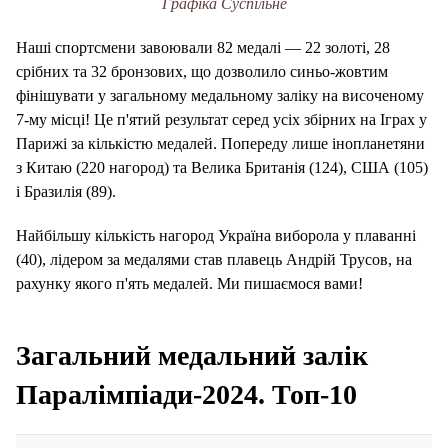
Графіка Суспільне
Наші спортсмени завоювали 82 медалі — 22 золоті, 28
срібних та 32 бронзових, що дозволило синьо-жовтим
фінішувати у загальному медальному заліку на височеному
7-му місці! Це п'ятий результат серед усіх збірних на Іграх у
Парижі за кількістю медалей. Попереду лише інопланетяни
з Китаю (220 нагород) та Велика Британія (124), США (105)
і Бразилія (89).
Найбільшу кількість нагород Україна виборола у плаванні
(40), лідером за медалями став плавець Андрій Трусов, на
рахунку якого п'ять медалей. Ми пишаємося вами!
Загальний медальний залік
Паралімпіади-2024. Топ-10