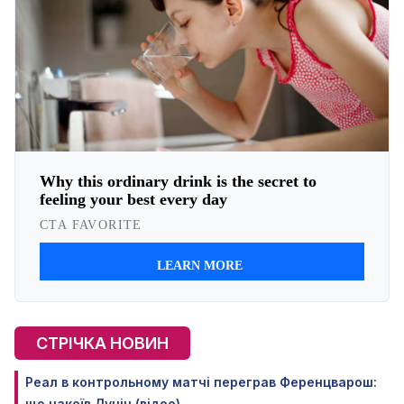
СТРІЧКА НОВИН
Реал в контрольному матчі переграв Ференцварош:
що накоїв Лунін (відео)