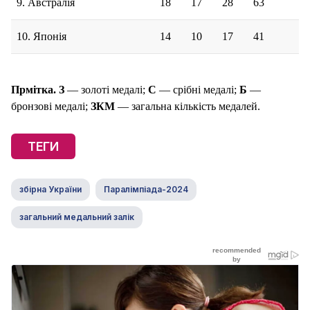
9. Австралія
18
17
28
63
10. Японія
14
10
17
41
Прмітка. З
— золоті медалі;
С
— срібні медалі;
Б
—
бронзові медалі;
ЗКМ
— загальна кількість медалей.
ТЕГИ
збірна України
Паралімпіада-2024
загальний медальний залік