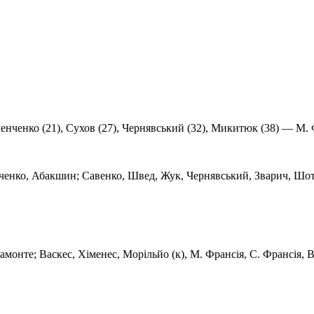
менченко (21), Сухов (27), Чернявський (32), Микитюк (38) — М.
енко, Абакшин; Савенко, Швед, Жук, Чернявський, Зварич, Шот
монте; Васкес, Хіменес, Морільйо (к), М. Франсія, С. Франсія, В