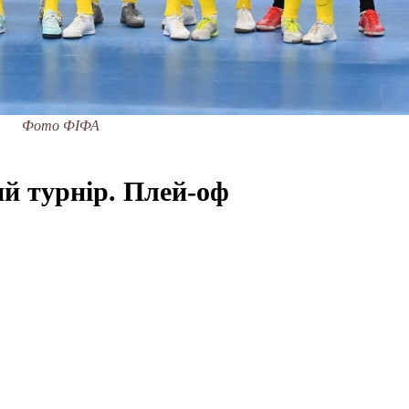
Фото ФІФА
ий турнір
. Плей-оф