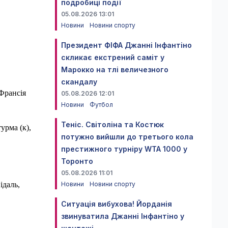
подробиці події
05.08.2026 13:01
Новини
Новини спорту
Президент ФІФА Джанні Інфантіно
скликає екстрений саміт у
Марокко на тлі величезного
скандалу
 Франсія
05.08.2026 12:01
Новини
Футбол
Теніс. Світоліна та Костюк
урма (к),
потужно вийшли до третього кола
престижного турніру WTA 1000 у
Торонто
05.08.2026 11:01
Новини
Новини спорту
ідаль,
Ситуація вибухова! Йорданія
звинуватила Джанні Інфантіно у