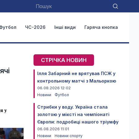
Футбол
ЧС-2026
Інші види
Гаряча кнопка
СТРІЧКА НОВИН
ячі
Ілля Забарний не врятував ПСЖ у
контрольному матчі з Мальоркою
06.08.2026 12:02
Новини
Футбол
Стрибки у воду. Україна стала
я у
золотою у міксті на чемпіонаті
Європи: подробиці нашого тріумфу
06.08.2026 11:01
Новини
Новини спорту