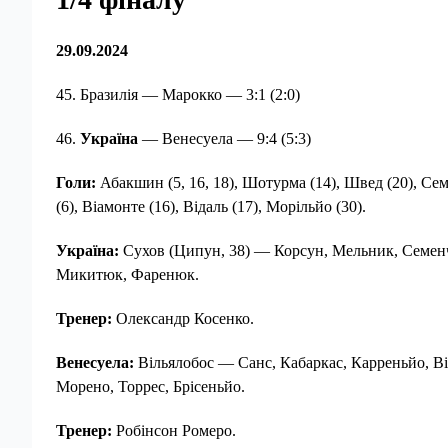
29.09.2024
45. Бразилія — Марокко — 3:1 (2:0)
46.
Україна
— Венесуела — 9:4 (5:3)
Голи:
Абакшин (5, 16, 18), Шотурма (14), Швед (20), Се
(6), Віамонте (16), Відаль (17), Морільйо (30).
Україна:
Сухов (Ципун, 38) — Корсун, Мельник, Семенч
Микитюк, Фаренюк.
Тренер:
Олександр Косенко.
Венесуела:
Вільялобос — Санс, Кабаркас, Карреньйо, Віа
Морено, Торрес, Брісеньйо.
Тренер:
Робінсон Ромеро.