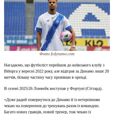
Фото fcdynamo.com
Нагадаємо, що футболіст перейшов до київського клубу з
Віборга у вересні 2022 року, але відіграв за Динамо лише 20
матчів, більшу частину часу провівши в оренді.
В сезоні 2025/26 Лонвейк виступав у Фортуні (Сіттард).
«Дуже радий повернутися до Динамо й із нетерпінням
чекаю на повернення до тренувань разом із командою.
Багато нових гравців, новий тренер, тож чекаю із