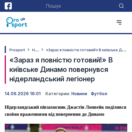
Н
овини
«
Зараз я повністю готовий!» В київське Динамо повернувся нідерландський легіонер
Prosport
«Зараз я повністю готовий!» В
київське Динамо повернувся
нідерландський легіонер
14.06.2026 16:01
Категории:
Новини
Футбол
Нідерландський півзахисник Джастін Лонвейк поділився
своїми враженнями від повернення до Динамо