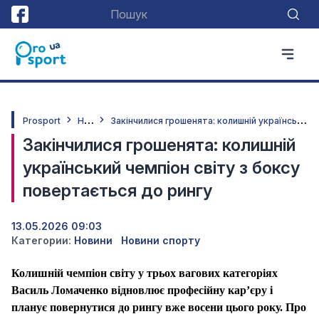
Н
овини
З
акінчилися грошенята: колишній український чемпіон світу з боксу повертається до рингу
Prosport
Закінчилися грошенята: колишній
український чемпіон світу з боксу
повертається до рингу
13.05.2026 09:03
Категории:
Новини
Новини спорту
Колишній чемпіон світу у трьох вагових категоріях
Василь Ломаченко відновлює професійну карʼєру і
планує повернутися до рингу вже восени цього року. Про