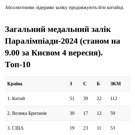
Абсолютними лідерами заліку продовжують йти китайці.
Загальний медальний залік
Паралімпіади-2024 (станом на
9.00 за Києвом 4 вересня).
Топ-10
Країна
З
С
Б
ЗКМ
1. Китай
51
39
22
112
2. Велика Британія
30
17
12
59
3. США
19
23
11
53