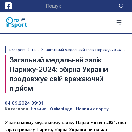
Н
овини
З
агальний медальний залік Парижу-2024: збірна України продовжує свій вражаючий підйом
Prosport
Загальний медальний залік
Парижу-2024: збірна України
продовжує свій вражаючий
підйом
04.09.2024 09:01
Категории:
Новини
Олімпіада
Новини спорту
У загальному медальному заліку Паралімпіади-2024, яка
зараз триває у Парижі, збірна України не тільки