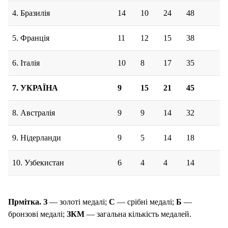
4. Бразилія
14
10
24
48
5. Франція
11
12
15
38
6. Італія
10
8
17
35
7.
УКРАЇНА
9
15
21
45
8. Австралія
9
9
14
32
9. Нідерланди
9
5
14
18
10. Узбекистан
6
4
4
14
Прмітка. З
— золоті медалі;
С
— срібні медалі;
Б
—
бронзові медалі;
ЗКМ
— загальна кількість медалей.