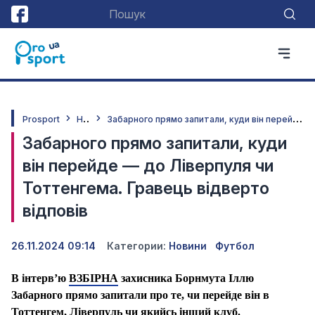
Н
овини
З
абарного прямо запитали, куди він перейде — до Ліверпуля чи Тоттенгема. Гравець відверто відповів
Prosport
Забарного прямо запитали, куди
він перейде — до Ліверпуля чи
Тоттенгема. Гравець відверто
відповів
26.11.2024 09:14
Категории:
Новини
Футбол
В інтерв’ю
ВЗБІРНА
захисника Борнмута Іллю
Забарного прямо запитали про те, чи перейде він в
Тоттенгем, Ліверпуль чи якийсь інший клуб.