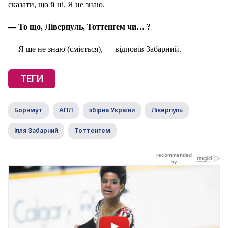
сказати, що й ні. Я не знаю.
— То що, Ліверпуль, Тоттенгем чи… ?
— Я ще не знаю (сміється), — відповів Забарний.
ТЕГИ
Борнмут
АПЛ
збірна України
Ліверпуль
Ілля Забарний
Тоттенгем