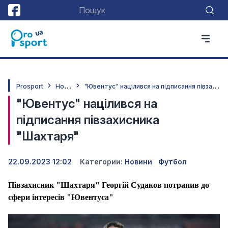
Н
овини
"
Ювентус" націлився на підписання півзахисника "Шахтаря"
Prosport
"Ювентус" націлився на
підписання півзахисника
"Шахтаря"
22.09.2023 12:02
Категории:
Новини
Футбол
Півзахисник "Шахтаря" Георгій Судаков потрапив до
сфери інтересів "Ювентуса"