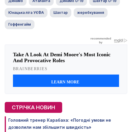
Динамо
Аталанта
Динамо U-19
Шахтар U-19
Юнацька ліга УЄФА
Шахтар
жеребкування
Гоффенгайм
СТРІЧКА НОВИН
Головний тренер Карабаха: «Погодні умови не
дозволили нам збільшити швидкість»