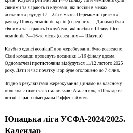
країн. Клуби з рейтингом 1—6 Шляху Ліги чемпіонів були
сіяними та зіграють із клубами, які посіли в межах
основного раунду 17—22-ге місця. Переможці третього
раунду Шляху чемпіонів країн (серед них — Динамо) були
сіяними та зіграють із клубами, які посіли в Шляху Ліги
чемпіонів 7—16-те місця (серед них — Шахтар).
Клуби з однієї асоціації при жеребкуванні було розведено.
Сіяні команди проведуть поєдинки 1/16 фіналу вдома.
Одноматчеві протистояння відбудуться 11/12 лютого 2025
року. Дати й час початку ігор буде оголошено до 7 січня.
Згідно з результатами жеребкування Динамо на власному
полі змагатиметься з італійською Аталантою, а Шахтар на
виїзді зіграє з німецьким Гоффенгаймом.
Юнацька ліга УЄФА-2024/2025.
Календар