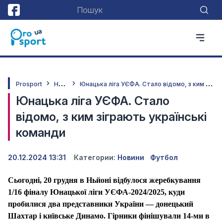
Н
овини
Ю
нацька ліга УЄФА. Стало відомо, з ким зіграють українські команди
Prosport
Юнацька ліга УЄФА. Стало
відомо, з ким зіграють українські
команди
20.12.2024 13:31
Категории:
Новини
Футбол
Сьогодні, 20 грудня в Ньйоні відбулося жеребкування
1/16 фіналу Юнацької ліги УЄФА-2024/2025, куди
пробилися два представники України — донецький
Шахтар і київське Динамо. Гірники фінішували 14-ми в