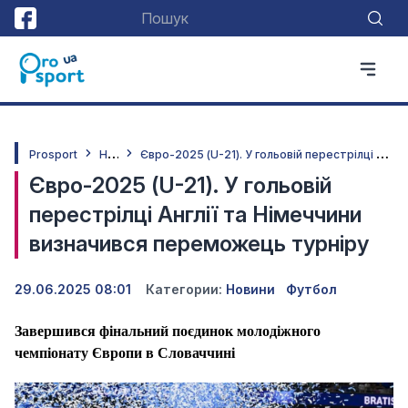
Н
овини
Є
вро-2025 (U-21). У гольовій перестрілці Англії та Німеччини визначився переможець турніру
Prosport
Євро-2025 (U-21). У гольовій
перестрілці Англії та Німеччини
визначився переможець турніру
29.06.2025 08:01
Категории:
Новини
Футбол
Завершився фінальний поєдинок молодіжного
чемпіонату Європи в Словаччині